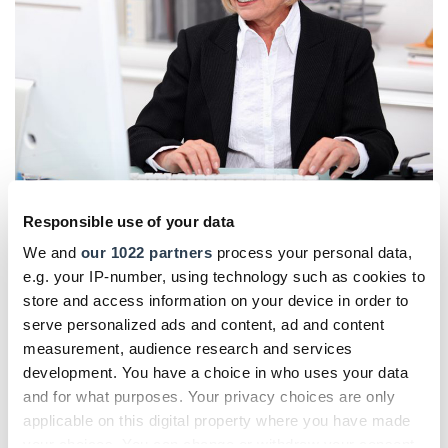
Responsible use of your data
Foto: © auremar/123RF.com
We and
our 1022 partners
process your personal data,
Die
Mitarbeiter akzeptieren die Chefin
, dass sie keinen
e.g. your IP-number, using technology such as cookies to
Meistertitel hat, ist in den Augen von Ute Bodenseh kein
store and access information on your device in order to
Problem: "Das klappt, wenn man gute Leute hat. Die
serve personalized ads and content, ad and content
Ausschreibungen macht zum Beispiel mein Mann." Die
measurement, audience research and services
Arbeitsteilung passt offensichtlich beiden, "Männer
development. You have a choice in who uses your data
schaffen sowieso am liebsten draußen auf der Baustelle
and for what purposes. Your privacy choices are only
und kümmern sich nicht gerne um die kaufmännische
applicable on this digital property where you have made
Arbeit" – so die Erfahrung der 52-jährigen Unternehmerin.
your choices. You can change or withdraw your consent