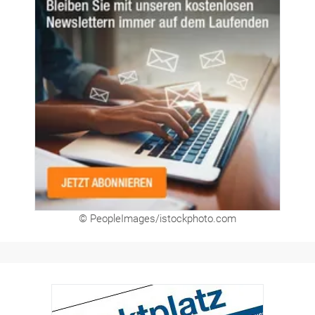
© PeopleImages/istockphoto.com