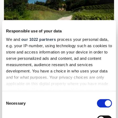
Responsible use of your data
We and
our 1022 partners
process your personal data,
e.g. your IP-number, using technology such as cookies to
store and access information on your device in order to
serve personalized ads and content, ad and content
measurement, audience research and services
Foto: © Jeep
development. You have a choice in who uses your data
and for what purposes. Your privacy choices are only
Elektromobilität für Handwerk & Mittelstand
- Themen-Specials
|
applicable on this digital property where you have made
März 2026
your choices. You can change or withdraw your consent
Jeep Compass: Schärferer Look, elektrischer
any time from the Cookie Declaration or by clicking on
Consent
Kurs
the Privacy trigger icon.
Necessary
Selection
Der neue Jeep Compass zeigt sich größer, kantiger und ist
erstmals auch als Stromer erhältlich. Wir haben uns das
If you allow, we would also like to: