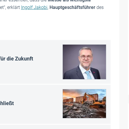
t", erklärt
Ingolf Jakobi
,
Hauptgeschäftsführer
des
ür die Zukunft
hließt