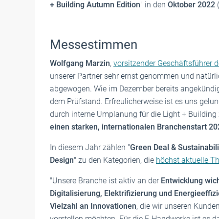
+ Building Autumn Edition
" in den
Oktober 2022
(
Messestimmen
Wolfgang Marzin
,
vorsitzender Geschäftsführer 
unserer Partner sehr ernst genommen und natürl
abgewogen. Wie im Dezember bereits angekündigt
dem Prüfstand. Erfreulicherweise ist es uns gelu
durch interne Umplanung für die Light + Building 
einen starken, internationalen Branchenstart 20
In diesem Jahr zählen "
Green Deal & Sustainabili
Design
" zu den Kategorien, die
höchst aktuelle 
"Unsere Branche ist aktiv an der
Entwicklung wic
Digitalisierung, Elektrifizierung und Energieeffi
Vielzahl an Innovationen
, die wir unseren Kunde
vorstellen möchten. Für die E-Handwerke ist es da