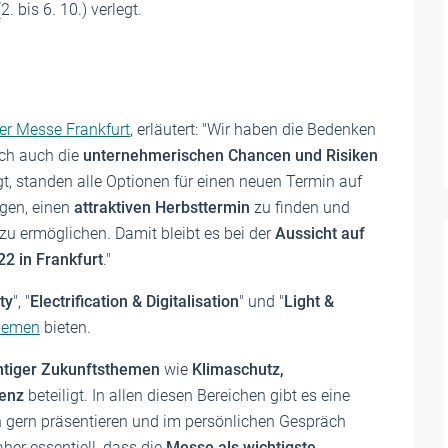
2. bis 6. 10.) verlegt.
der Messe Frankfurt
, erläutert: "Wir haben die Bedenken
ich auch die
unternehmerischen Chancen und Risiken
, standen alle Optionen für einen neuen Termin auf
ngen, einen
attraktiven Herbsttermin
zu finden und
zu ermöglichen. Damit bleibt es bei der
Aussicht auf
22 in Frankfurt
."
ty
", "
Electrification & Digitalisation
" und "
Light &
Themen
bieten.
htiger Zukunftsthemen
wie
Klimaschutz,
zienz
beteiligt. In allen diesen Bereichen gibt es eine
n gern präsentieren und im persönlichen Gespräch
her essentiell, dass die
Messe als wichtigste