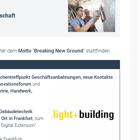
schaft
ter dem
Motto
"
Breaking New Ground
" stattfinden.
nchentreffpunkt
Geschäftsanbahnungen, neue Kontakte
novationsforum
und
strie, Handwerk,
 Gebäudetechnik
 Ort in Frankfurt
, zum
 Digital Extension
".
 Frankfurt
.