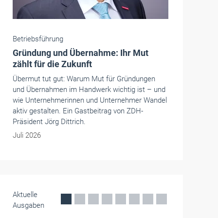
Handwerkspolitik
Kreislaufwirtschaft: Bundeskabinett
beschließt Aktionsprogramm
Die Bundesregierung will mit einem
Aktionsprogramm die Nationale
Kreislaufwirtschaftsstrategie umsetzen. Das soll
Ressourcen schonen und die Umwelt schützen.
Das Baugewerbe begrüßt das, sieht aber auch
eine Leerstelle im Programm.
Juni 2026
Aktuelle
Ausgaben