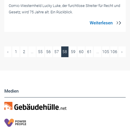
Comic-Westernheld Lucky Luke, der furchtlose Streiter für Recht und
Gesetz, wird 75 Jahre alt. Ein Rückblick.
‹
1
2
...
55
56
57
58
59
60
61
...
105
106
›
Medien