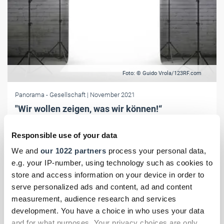
Foto: © Guido Vrola/123RF.com
Panorama
- Gesellschaft
| November 2021
"Wir wollen zeigen, was wir können!“
Von wegen nur Posen! Beim diesjährigen Fotoshooting zum Power-
People-Kalender 2022 zeigten die Kandidatinnen und Kandidaten,
Responsible use of your data
was sie draufhaben. Und die Jury konnte aus dem Vollen schöpfen!
We and
our 1022 partners
process your personal data,
e.g. your IP-number, using technology such as cookies to
store and access information on your device in order to
serve personalized ads and content, ad and content
measurement, audience research and services
development. You have a choice in who uses your data
and for what purposes. Your privacy choices are only