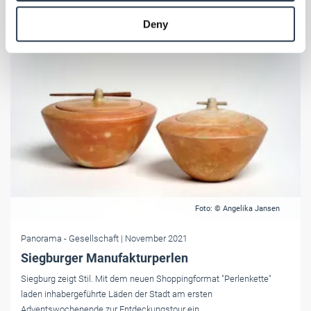
provided to them or that they’ve collected from your use
Deny
of their services.
Weitere Informationen:
Impressum
Datenschutz
Foto: © Angelika Jansen
Panorama
- Gesellschaft
| November 2021
Siegburger Manufakturperlen
Siegburg zeigt Stil. Mit dem neuen Shoppingformat "Perlenkette"
laden inhabergeführte Läden der Stadt am ersten
Adventswochenende zur Entdeckungstour ein.