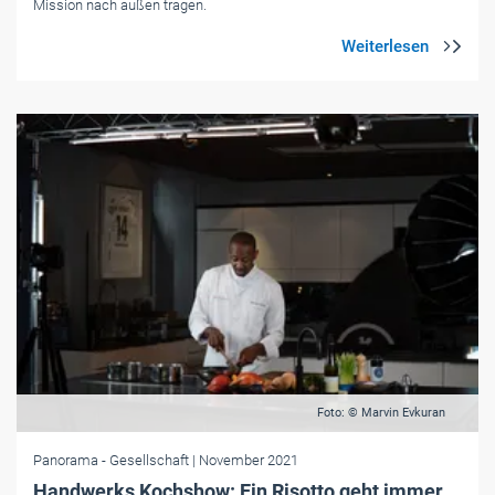
Mission nach außen tragen.
Foto: © Marvin Evkuran
Panorama
- Gesellschaft
| November 2021
Handwerks Kochshow: Ein Risotto geht immer