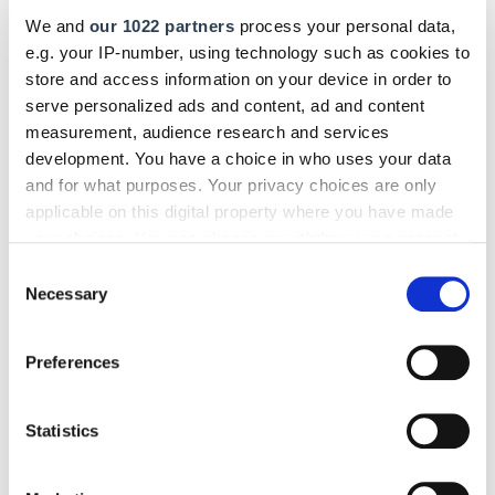
We and
our 1022 partners
process your personal data,
e.g. your IP-number, using technology such as cookies to
store and access information on your device in order to
serve personalized ads and content, ad and content
measurement, audience research and services
development. You have a choice in who uses your data
and for what purposes. Your privacy choices are only
applicable on this digital property where you have made
your choices. You can change or withdraw your consent
any time from the Cookie Declaration or by clicking on
Consent
the Privacy trigger icon.
Necessary
Selection
If you allow, we would also like to:
Preferences
Collect information about your geographical location
Die Handwerkskammern in Deutschland -
HWK des Saarlandes
which can be accurate to within several meters
15 Techniker feiern ihren großen Erfolg
Identify your device by actively scanning it for
Statistics
specific characteristics (fingerprinting)
Ein besonderer Meilenstein im Berufsleben: Am 26. Juni wurden in
der HWK die Zeugnisse an 15 erfolgreiche "Staatlich geprüfter
Find out more about how your personal data is processed