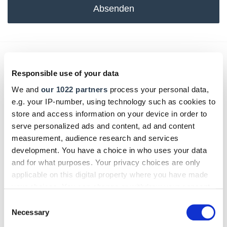
Absenden
Das könnte Sie auch interessieren:
Responsible use of your data
We and
our 1022 partners
process your personal data,
e.g. your IP-number, using technology such as cookies to
store and access information on your device in order to
serve personalized ads and content, ad and content
measurement, audience research and services
development. You have a choice in who uses your data
and for what purposes. Your privacy choices are only
applicable on this digital property where you have made
your choices. You can change or withdraw your consent
any time from the Cookie Declaration or by clicking on
Consent
the Privacy trigger icon.
Necessary
Selection