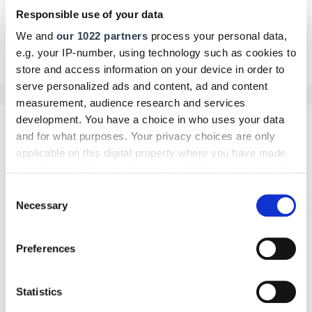
Responsible use of your data
We and
our 1022 partners
process your personal data,
Zurück zur Übersicht
e.g. your IP-number, using technology such as cookies to
store and access information on your device in order to
serve personalized ads and content, ad and content
measurement, audience research and services
development. You have a choice in who uses your data
Kommentar schreiben
and for what purposes. Your privacy choices are only
applicable on this digital property where you have made
Name
your choices. You can change or withdraw your consent
any time from the Cookie Declaration or by clicking on
Consent
the Privacy trigger icon.
Necessary
Selection
If you allow, we would also like to:
E-Mail
Preferences
Collect information about your geographical location
which can be accurate to within several meters
Identify your device by actively scanning it for
Statistics
specific characteristics (fingerprinting)
Kommentar