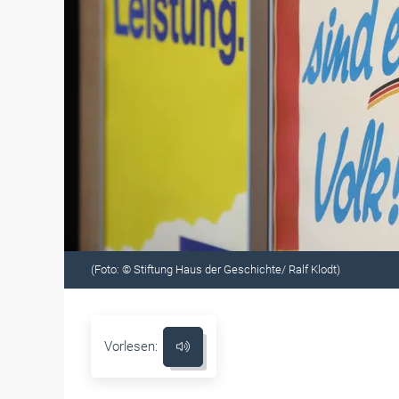
(Foto: © Stiftung Haus der Geschichte/ Ralf Klodt)
Vorlesen: