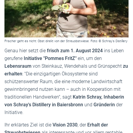
Frischer geht es nicht: Obst direkt von der Streuobstwiese. Foto: © Schray's Distillery
Genau hier setzt die
frisch zum 1. August 2024
ins Leben
gerufene
Initiative "Pommes FritZ"
ein, um den
Lebensraum
von Steinkauz, Wendehals und Grünspecht
zu
erhalten
: "Die einzigartigen Ökosysteme sind
schützenswerter Raum, die eine moderne Landwirtschaft
gewinnbringend nutzen kann – auch in Kooperation mit
traditionellen Handwerken", sagt
Katrin Schray, Inhaberin
von Schray's Distillery in Baiersbronn
und
Gründerin
der
Initiative.
Ihr erklärtes Ziel ist die
Vision 2030
, der
Erhalt der
Streuobstwiesen
als interessante und vor allem rentable