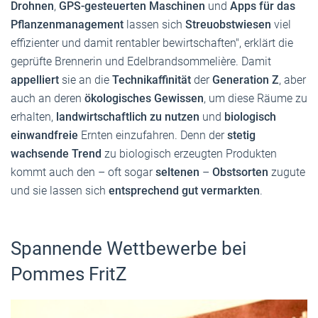
Drohnen
,
GPS-gesteuerten Maschinen
und
Apps für das
Pflanzenmanagement
lassen sich
Streuobstwiesen
viel
effizienter und damit rentabler bewirtschaften", erklärt die
geprüfte Brennerin und Edelbrandsommelière. Damit
appelliert
sie an die
Technikaffinität
der
Generation Z
, aber
auch an deren
ökologisches Gewissen
, um diese Räume zu
erhalten,
landwirtschaftlich zu nutzen
und
biologisch
einwandfreie
Ernten einzufahren. Denn der
stetig
wachsende Trend
zu biologisch erzeugten Produkten
kommt auch den – oft sogar
seltenen
–
Obstsorten
zugute
und sie lassen sich
entsprechend gut vermarkten
.
Spannende Wettbewerbe bei
Pommes FritZ