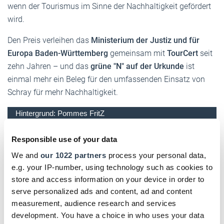
wenn der Tourismus im Sinne der Nachhaltigkeit gefördert
wird.
Den Preis verleihen das
Ministerium der Justiz und für
Europa Baden-Württemberg
gemeinsam mit
TourCert
seit
zehn Jahren – und das
grüne "N" auf der Urkunde
ist
einmal mehr ein Beleg für den umfassenden Einsatz von
Schray für mehr Nachhaltigkeit.
Hintergrund: Pommes FritZ
Hier gibt es weitere Infos zu Pommes FritZ
Responsible use of your data
We and
our 1022 partners
process your personal data,
DHB jetzt auch digital!
e.g. your IP-number, using technology such as cookies to
store and access information on your device in order to
Einfach hier klicken und für das digitale Deutsche
serve personalized ads and content, ad and content
Handwerksblatt (DHB) registrieren!
measurement, audience research and services
development. You have a choice in who uses your data
Text:
Stefan Buhren
/
handwerksblatt.de