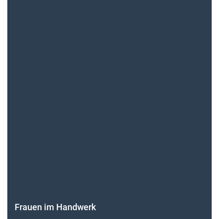
Frauen im Handwerk
Alle weiteren Infos finden Sie hier!
Unsere Themen-Specials im Überblick