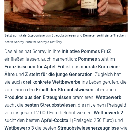
Setzt auf lokale Erzeugnisse von Streuobstwiesen und Demeter zertifizierte Trauben:
Katrin Schray. Foto: © Schray's Distillery
Das alles hat Schray in ihre
Initiative Pommes FritZ
einfließen lassen, auch namentlich:
Pommes
steht im
Französischen für Apfel
,
Frit
ist das
oberste Korn einer
Ähre
und
Z steht für die junge Generation
. Zugleich hat
sie auch
drei konkrete Wettbewerbe
ins Leben gerufen, die
zum einen den
Erhalt der Streuobstwiesen
, aber auch
Produkte aus den Erzeugnissen
prämieren.
Wettbewerb 1
sucht die
besten Streuobstwiesen
, die mit einem Preisgeld
von insgesamt 2.000 Euro belohnt werden,
Wettbewerb 2
sucht den besten
Apfel-Cocktail
(Preisgeld 250 Euro) und
Wettbewerb 3
die besten
Streuobstwiesenerzeugnisse
wie