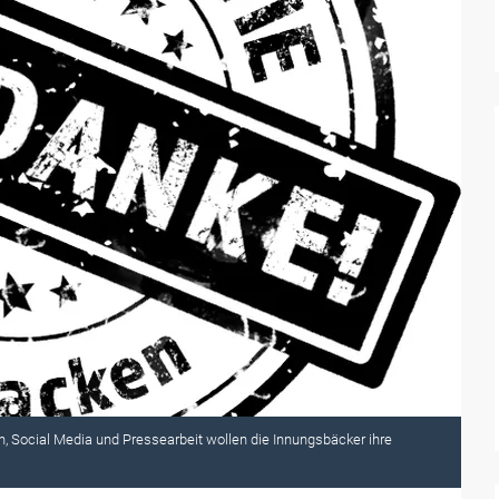
n, Social Media und Pressearbeit wollen die Innungsbäcker ihre