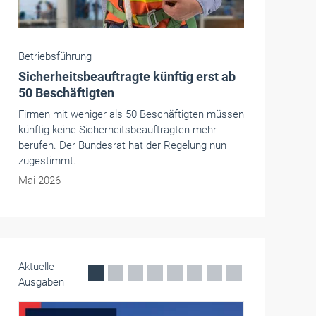
Handwerkspolitik
Handwerk und Mittelstand: Dringender
Handlungsbedarf auf EU-Ebene
In der Vertretung des Freistaats Bayern in
Brüssel hatten der Bayerische Handwerkstag
und der Westdeutsche Handwerkskammertag zu
einer gemeinsamen Veranstaltung geladen. Es
ging um die Sichtbarkeit von Mittelstand und
Handwerk auf EU-Ebene.
Mai 2026
Aktuelle
Ausgaben