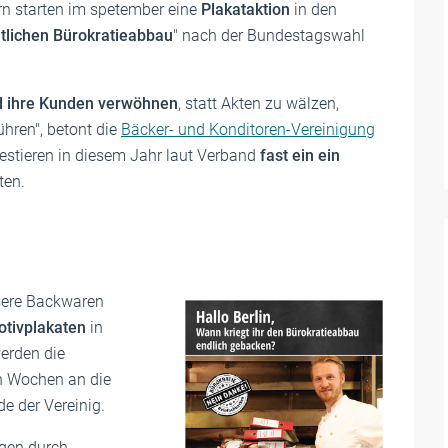
n starten im spetember eine
Plakataktion
in den
tlichen Bürokratieabbau
" nach der Bundestagswahl
d ihre Kunden verwöhnen
, statt Akten zu wälzen,
ühren", betont die
Bäcker- und Konditoren-Vereinigung
vestieren in diesem Jahr laut Verband
fast ein ein
ten.
nsere Backwaren
tivplakaten
in
werden die
n Wochen an die
de der Vereinig.
ngen durch