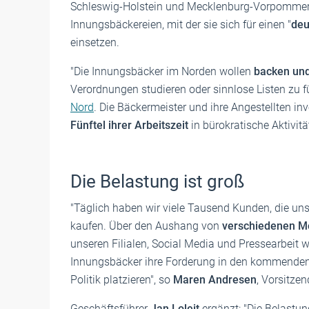
Schleswig-Holstein und Mecklenburg-Vorpommer
Innungsbäckereien, mit der sie sich für einen "
deu
einsetzen.
"Die Innungsbäcker im Norden wollen
backen un
Verordnungen studieren oder sinnlose Listen zu f
Nord
. Die Bäckermeister und ihre Angestellten in
Fünftel ihrer Arbeitszeit
in bürokratische Aktivitä
Die Belastung ist groß
"Täglich haben wir viele Tausend Kunden, die u
kaufen. Über den Aushang von
verschiedenen Mo
unseren Filialen, Social Media und Pressearbeit 
Innungsbäcker ihre Forderung in den kommende
Politik platzieren", so
Maren Andresen
, Vorsitzen
Geschäftsführer
Jan Loleit
ergänzt: "Die Belastu