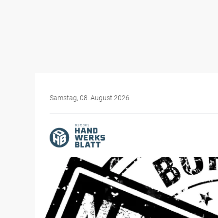
Samstag, 08. August 2026
Themen-Specials
Bürokratiewahnsinn im H