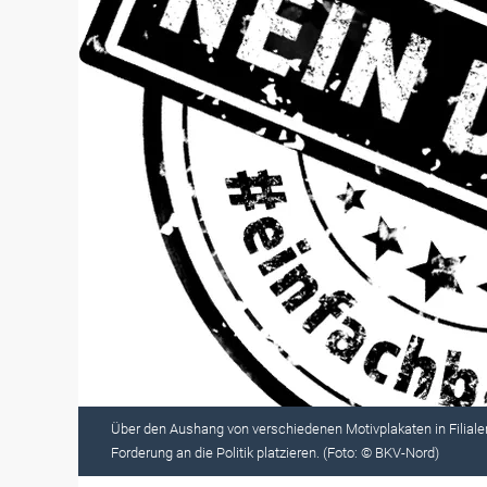
Über den Aushang von verschiedenen Motivplakaten in Filiale
Forderung an die Politik platzieren. (Foto: © BKV-Nord)