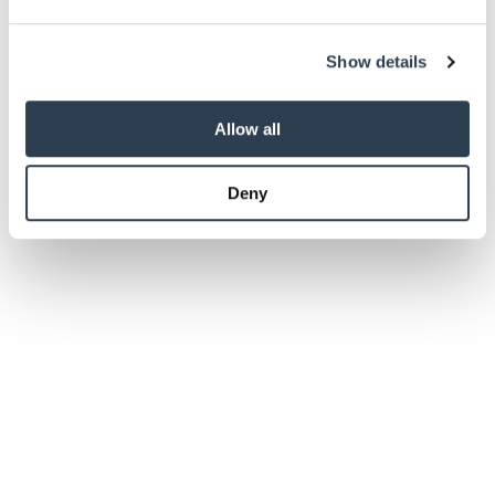
Mai 2026
We use cookies to personalise content and ads, to
Show details
provide social media features and to analyse our traffic.
We also share information about your use of our site with
our social media, advertising and analytics partners who
Allow all
may combine it with other information that you’ve
provided to them or that they’ve collected from your use
Deny
of their services.
Aktuelle Ausgaben
Weitere Informationen:
Impressum
Datenschutz