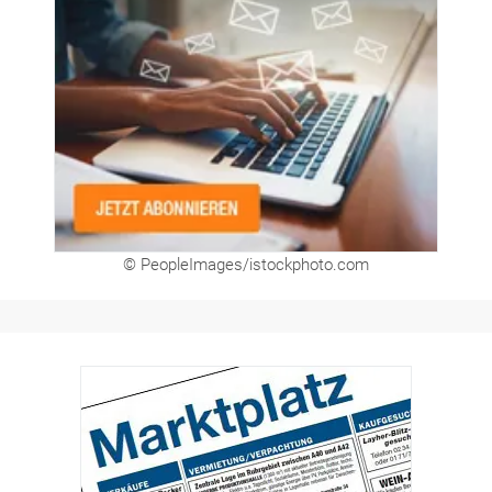
Newsletter
© PeopleImages/istockphoto.com