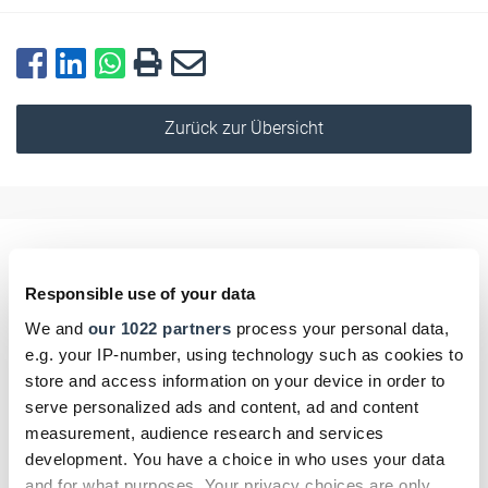
Zurück zur Übersicht
Kommentar schreiben
Responsible use of your data
Name
We and
our 1022 partners
process your personal data,
e.g. your IP-number, using technology such as cookies to
store and access information on your device in order to
serve personalized ads and content, ad and content
E-Mail
measurement, audience research and services
development. You have a choice in who uses your data
and for what purposes. Your privacy choices are only