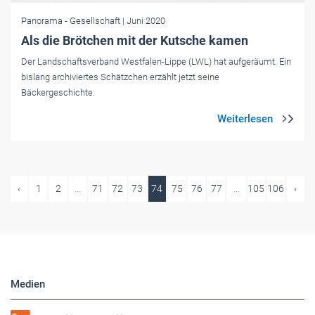
Panorama
- Gesellschaft
| Juni 2020
Als die Brötchen mit der Kutsche kamen
Der Landschaftsverband Westfalen-Lippe (LWL) hat aufgeräumt. Ein
bislang archiviertes Schätzchen erzählt jetzt seine
Bäckergeschichte.
‹
1
2
...
71
72
73
74
75
76
77
...
105
106
›
Medien