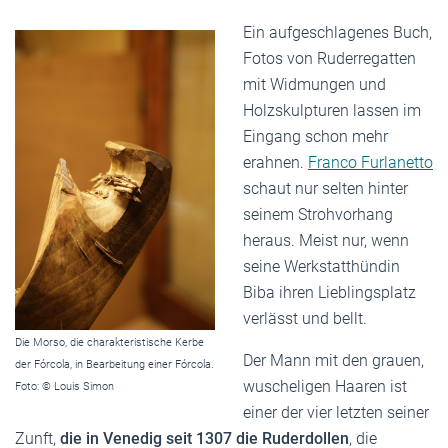
Ein aufgeschlagenes Buch,
Fotos von Ruderregatten
mit Widmungen und
Holzskulpturen lassen im
Eingang schon mehr
erahnen.
Franco Furlanetto
schaut nur selten hinter
seinem Strohvorhang
heraus. Meist nur, wenn
seine Werkstatthündin
Biba ihren Lieblingsplatz
verlässt und bellt.
Die Morso, die charakteristische Kerbe
Der Mann mit den grauen,
der Fórcola, in Bearbeitung einer Fórcola.
wuscheligen Haaren ist
Foto: © Louis Simon
einer der vier letzten seiner
Zunft,
die in Venedig seit 1307 die Ruderdollen
, die