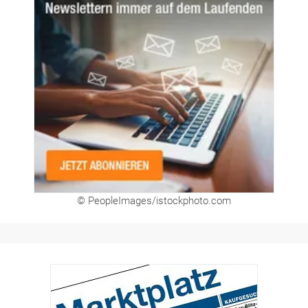
© PeopleImages/istockphoto.com