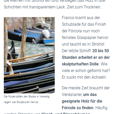
die Riemen mit Strohöl ein und versiegelt das Holz in drei
Schichten mit transparentem Lack. Zeit zum Trocknen.
Franco kramt aus der
Schublade für das Finish
der Fórcola nun noch
feinstes Glaspapier hervor
und taucht es in Strohöl.
Der letzte Schliff:
20 bis 50
Stunden arbeitet er an der
skulpturhaften Dolle
. Wie
viele er schon geformt hat?
Er zuckt mit den Achseln.
Die meiste Zeit braucht der
Venezianer,
um das
Die Ruderdollen der Boote in Venedig
geeignete Holz für die
ragen wie Skulpturen hervor.
Fórcole zu finden
. Häufig