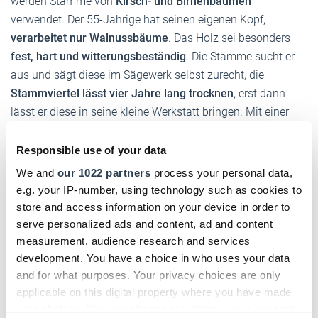
werden Stämme von
Kirsch- und Birnenbäumen
verwendet. Der 55-Jährige hat seinen eigenen Kopf,
verarbeitet nur Walnussbäume
. Das Holz sei besonders
fest, hart und witterungsbeständig
. Die Stämme sucht er
aus und sägt diese im Sägewerk selbst zurecht, die
Stammviertel lässt vier Jahre lang trocknen
, erst dann
lässt er diese in seine kleine Werkstatt bringen. Mit einer
Schablone der Bandsäge wird der Rohling gesägt, dann
arbeitet Franco bei Neonlicht
nur noch mit Stecheisen,
Responsible use of your data
Ziehklingen und Glaspapier
. Intention und Erfahrung
We and
our 1022 partners
process your personal data,
führen seine Hand.
e.g. your IP-number, using technology such as cookies to
store and access information on your device in order to
Text:
Volker Simon
/
handwerksblatt.de
serve personalized ads and content, ad and content
measurement, audience research and services
development. You have a choice in who uses your data
and for what purposes. Your privacy choices are only
applicable on this digital property where you have made
Zurück zur Übersicht
your choices. You can change or withdraw your consent