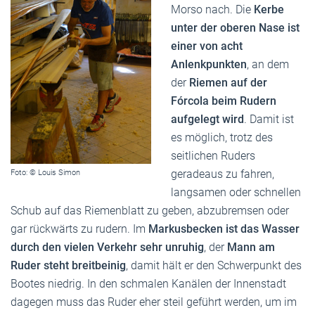
Morso nach. Die
Kerbe
unter der oberen Nase ist
einer von acht
Anlenkpunkten
, an dem
der
Riemen auf der
Fórcola beim Rudern
aufgelegt wird
. Damit ist
es möglich, trotz des
seitlichen Ruders
geradeaus zu fahren,
Foto: © Louis Simon
langsamen oder schnellen
Schub auf das Riemenblatt zu geben, abzubremsen oder
gar rückwärts zu rudern. Im
Markusbecken ist das Wasser
durch den vielen Verkehr sehr unruhig
, der
Mann am
Ruder steht breitbeinig
, damit hält er den Schwerpunkt des
Bootes niedrig. In den schmalen Kanälen der Innenstadt
dagegen muss das Ruder eher steil geführt werden, um im