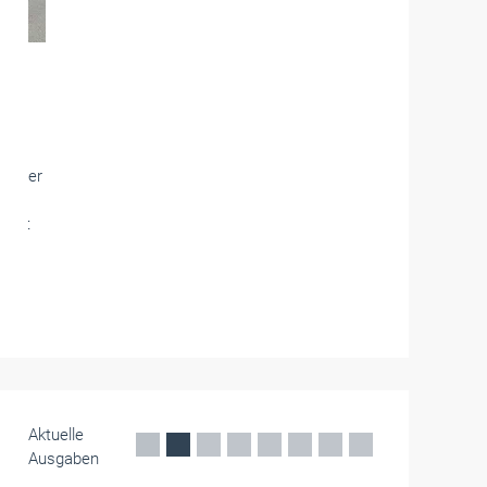
Betriebsführung
Automechanika mit eigenem Areal für
den Kfz-Nachwuchs
Wenn es um die Zukunft des Kfz-Handwerks
geht, steht der Nachwuchs im Fokus. Das
erfolgreiche Nachwuchsformat Ambition der
Automechanika geht 2026 in die zweite Runde.
Juni 2026
Aktuelle
Ausgaben