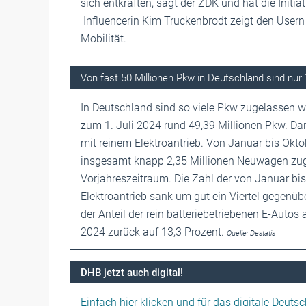
sich entkräften, sagt der ZDK und hat die Initiati
Influencerin Kim Truckenbrodt zeigt den Usern
Mobilität.
Von fast 50 Millionen Pkw in Deutschland sind nur 
In Deutschland sind so viele Pkw zugelassen w
zum 1. Juli 2024 rund 49,39 Millionen Pkw. Dar
mit reinem Elektroantrieb. Von Januar bis Okt
insgesamt knapp 2,35 Millionen Neuwagen zuge
Vorjahreszeitraum. Die Zahl der von Januar b
Elektroantrieb sank um gut ein Viertel gegenü
der Anteil der rein batteriebetriebenen E-Auto
2024 zurück auf 13,3 Prozent.
Quelle: Destatis
DHB jetzt auch digital!
Einfach hier klicken und für das digitale Deuts