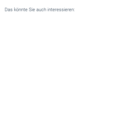
Das könnte Sie auch interessieren:
Handwerkspolitik
Gesetz für schnellere Vergaben passiert den
Bundesrat