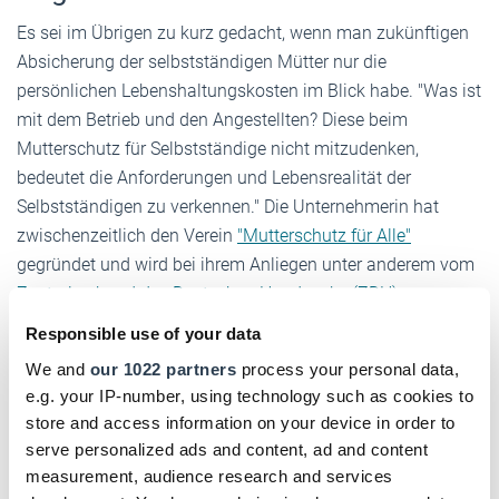
Es sei im Übrigen zu kurz gedacht, wenn man zukünftigen
Absicherung der selbstständigen Mütter nur die
persönlichen Lebenshaltungskosten im Blick habe. "Was ist
mit dem Betrieb und den Angestellten? Diese beim
Mutterschutz für Selbstständige nicht mitzudenken,
bedeutet die Anforderungen und Lebensrealität der
Selbstständigen zu verkennen." Die Unternehmerin hat
zwischenzeitlich den Verein
"Mutterschutz für Alle"
gegründet und wird bei ihrem Anliegen unter anderem vom
Zentralverband des Deutschen Handwerks (ZDH)
unterstützt.
Responsible use of your data
We and
our 1022 partners
process your personal data,
Quellen: Bundesrat; Johanna Röh
e.g. your IP-number, using technology such as cookies to
store and access information on your device in order to
DHB jetzt auch digital!
serve personalized ads and content, ad and content
Einfach hier klicken und für das digitale Deutsche
measurement, audience research and services