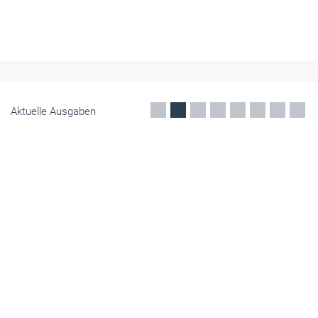
Im speziellen Gesprächsformat in Mülheim-Kärlich ging es unter
anderem um Karriere, Unternehmertum, Führung und
Zukunftsthemen.
Mai 2026
Aktuelle Ausgaben