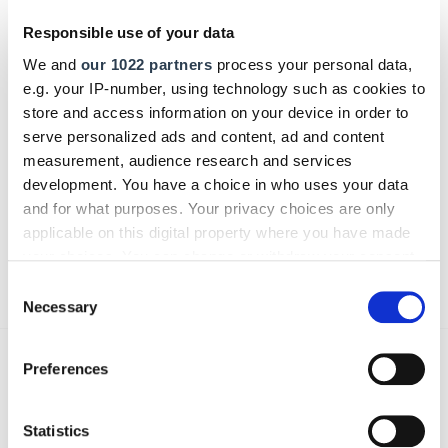
Kommentar
Responsible use of your data
We and
our 1022 partners
process your personal data,
e.g. your IP-number, using technology such as cookies to
store and access information on your device in order to
Bitte geben Sie "Kommentar" rückwärts ein.
serve personalized ads and content, ad and content
measurement, audience research and services
development. You have a choice in who uses your data
and for what purposes. Your privacy choices are only
applicable on this digital property where you have made
your choices. You can change or withdraw your consent
Absenden
any time from the Cookie Declaration or by clicking on
Consent
the Privacy trigger icon.
Necessary
Selection
If you allow, we would also like to:
Preferences
Das könnte Sie auch interessieren:
Collect information about your geographical location
which can be accurate to within several meters
Identify your device by actively scanning it for
Statistics