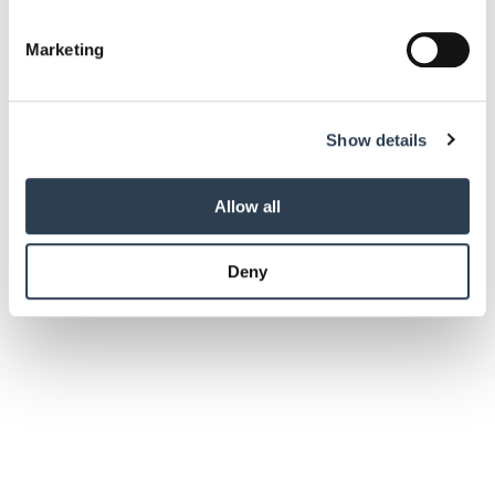
specific characteristics (fingerprinting)
Find out more about how your personal data is processed
Marketing
and set your preferences in the
details section
.
We use cookies to personalise content and ads, to
Show details
provide social media features and to analyse our traffic.
We also share information about your use of our site with
our social media, advertising and analytics partners who
Allow all
may combine it with other information that you’ve
provided to them or that they’ve collected from your use
Deny
of their services.
Weitere Informationen:
Impressum
Datenschutz
Die Handwerkskammern in Deutschland -
HWK Koblenz
250 Frauen kamen zu ihrem Barcamp