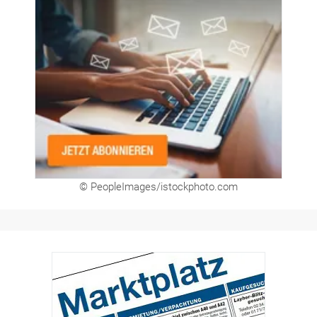
© PeopleImages/istockphoto.com