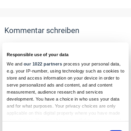
Kommentar schreiben
Name
Responsible use of your data
We and
our 1022 partners
process your personal data,
e.g. your IP-number, using technology such as cookies to
E-Mail
store and access information on your device in order to
serve personalized ads and content, ad and content
measurement, audience research and services
development. You have a choice in who uses your data
Kommentar
and for what purposes. Your privacy choices are only
applicable on this digital property where you have made
your choices. You can change or withdraw your consent
any time from the Cookie Declaration or by clicking on
Consent