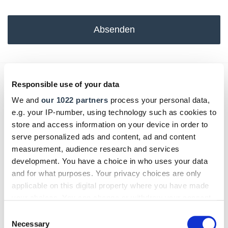
Absenden
Das könnte Sie auch interessieren:
Responsible use of your data
We and
our 1022 partners
process your personal data,
e.g. your IP-number, using technology such as cookies to
store and access information on your device in order to
serve personalized ads and content, ad and content
measurement, audience research and services
development. You have a choice in who uses your data
and for what purposes. Your privacy choices are only
applicable on this digital property where you have made
your choices. You can change or withdraw your consent
any time from the Cookie Declaration or by clicking on
Consent
the Privacy trigger icon.
Necessary
Selection