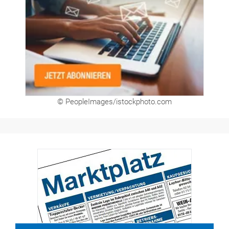
© PeopleImages/istockphoto.com