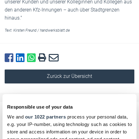
unserer Kunden und unserer Kolleginnen und Kollegen aus
den anderen Kfz-Innungen – auch über Stadtgrenzen
hinaus."
Text:
Kirsten Freund
/
handwerksblatt.de
Zurück zur Übersicht
Responsible use of your data
Kommentar schreiben
We and
our 1022 partners
process your personal data,
e.g. your IP-number, using technology such as cookies to
Name
store and access information on your device in order to