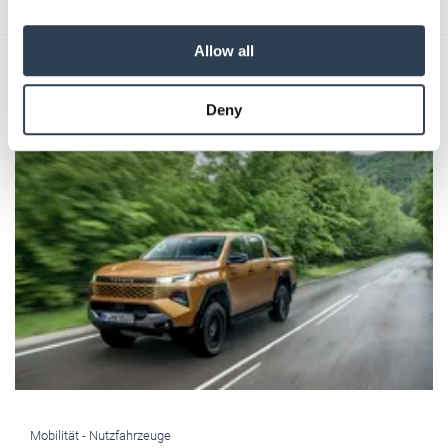
We also share information about your use of our site with
our social media, advertising and analytics partners who
Allow all
may combine it with other information that you’ve
Das könnte Sie auch interessieren:
provided to them or that they’ve collected from your use
Deny
of their services.
Weitere Informationen:
Impressum
Datenschutz
Mobilität -
Nutzfahrzeuge