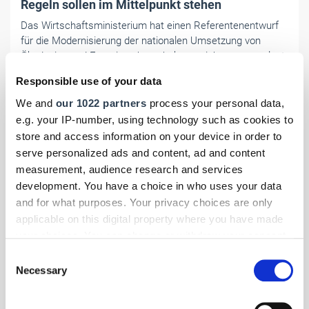
Regeln sollen im Mittelpunkt stehen
Das Wirtschaftsministerium hat einen Referentenentwurf
für die Modernisierung der nationalen Umsetzung von
Ökodesign und Energieverbrauchskennzeichnung vorgelegt.
Handwerksverbände fordern eine mittelstandsverträgliche
Responsible use of your data
Regelung.
We and
our 1022 partners
process your personal data,
e.g. your IP-number, using technology such as cookies to
store and access information on your device in order to
serve personalized ads and content, ad and content
measurement, audience research and services
development. You have a choice in who uses your data
and for what purposes. Your privacy choices are only
applicable on this digital property where you have made
your choices. You can change or withdraw your consent
any time from the Cookie Declaration or by clicking on
Consent
the Privacy trigger icon.
Necessary
Selection
If you allow, we would also like to: