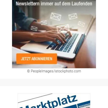
© PeopleImages/istockphoto.com