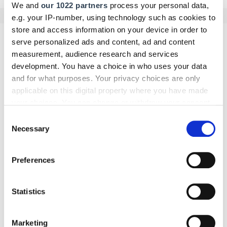
We and
our 1022 partners
process your personal data,
e.g. your IP-number, using technology such as cookies to
store and access information on your device in order to
serve personalized ads and content, ad and content
Kommentar schreiben
measurement, audience research and services
development. You have a choice in who uses your data
Name
and for what purposes. Your privacy choices are only
applicable on this digital property where you have made
your choices. You can change or withdraw your consent
any time from the Cookie Declaration or by clicking on
Consent
E-Mail
the Privacy trigger icon.
Necessary
Selection
If you allow, we would also like to:
Preferences
Collect information about your geographical location
Kommentar
which can be accurate to within several meters
Identify your device by actively scanning it for
Statistics
specific characteristics (fingerprinting)
Find out more about how your personal data is processed
Marketing
Bitte geben Sie "Kommentar" rückwärts ein.