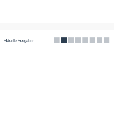
Die Förderung des Handwerks in NRW ist in den Jahren 2024 und
2025 um 55 Prozent gestiegen. Das gibt die Landesregierung in
ihrem Handwerksbericht für die vergangenen zwei Jahre an.
Juni 2026
Aktuelle Ausgaben