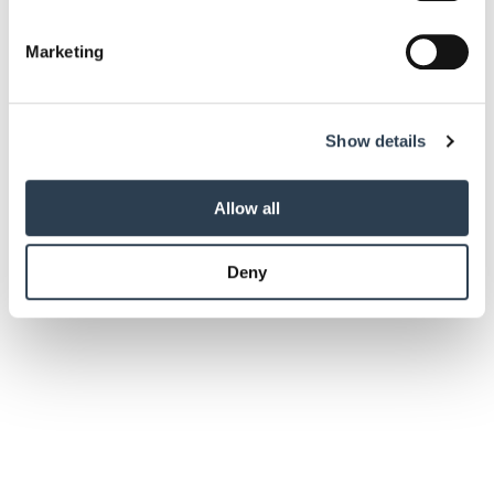
specific characteristics (fingerprinting)
Find out more about how your personal data is processed
Marketing
and set your preferences in the
details section
.
We use cookies to personalise content and ads, to
Show details
provide social media features and to analyse our traffic.
We also share information about your use of our site with
our social media, advertising and analytics partners who
Allow all
may combine it with other information that you’ve
provided to them or that they’ve collected from your use
Deny
of their services.
Weitere Informationen:
Impressum
Datenschutz
Handwerkspolitik
Landesregierung legt Handwerksbericht vor