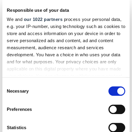
Kommentar
Responsible use of your data
We and
our 1022 partners
process your personal data,
e.g. your IP-number, using technology such as cookies to
Bitte geben Sie "Kommentar" rückwärts ein.
store and access information on your device in order to
serve personalized ads and content, ad and content
measurement, audience research and services
development. You have a choice in who uses your data
and for what purposes. Your privacy choices are only
applicable on this digital property where you have made
Absenden
your choices. You can change or withdraw your consent
any time from the Cookie Declaration or by clicking on
Consent
the Privacy trigger icon.
Necessary
Selection
Das könnte Sie auch interessieren:
If you allow, we would also like to:
Preferences
Collect information about your geographical location
which can be accurate to within several meters
Identify your device by actively scanning it for
Statistics