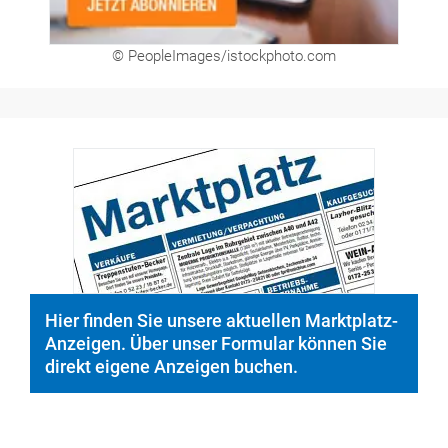
© PeopleImages/istockphoto.com