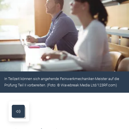
In Teilzeit können sich angehende Feinwerkmechaniker-Meister auf die
Prüfung Teil II vorbereiten. (Foto: © Wavebreak Media Ltd/123RF.com)