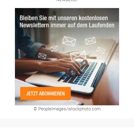
© PeopleImages/istockphoto.com