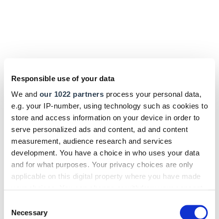
Responsible use of your data
We and
our 1022 partners
process your personal data,
e.g. your IP-number, using technology such as cookies to
store and access information on your device in order to
Die Handwerkskammern in Deutschland -
HWK des Saarlandes
serve personalized ads and content, ad and content
Meistervorbereitung Bäcker: Teil II
measurement, audience research and services
berufsbegleitend
development. You have a choice in who uses your data
In dieser Fortbildung erwerben die Teilnehmer umfassende
and for what purposes. Your privacy choices are only
fachtheoretische Kenntnisse, die für die erfolgreiche Meisterprüfung
applicable on this digital property where you have made
im Bäckerhandwerk erforderlich sind.
your choices. You can change or withdraw your consent
Juli 2026
any time from the Cookie Declaration or by clicking on
Consent
the Privacy trigger icon.
Necessary
Selection