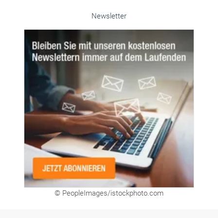
© PeopleImages/istockphoto.com