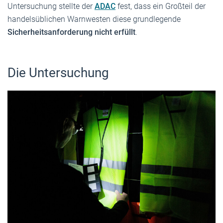
Untersuchung stellte der
ADAC
fest, dass ein Großteil der
handelsüblichen Warnwesten diese grundlegende
Sicherheitsanforderung nicht erfüllt
.
Die Untersuchung