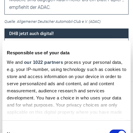
empfiehlt der ADAC.
Quelle: Allgemeiner Deutscher Automobil-Club e.V. (ADAC)
DHB jetzt auch digital!
Einfach hier klicken und für das digitale Deutsche
Responsible use of your data
Handwerksblatt (DHB) registrieren!
We and
our 1022 partners
process your personal data,
e.g. your IP-number, using technology such as cookies to
Text:
Verena S. Ulbrich
/
handwerksblatt.de
store and access information on your device in order to
serve personalized ads and content, ad and content
measurement, audience research and services
development. You have a choice in who uses your data
and for what purposes. Your privacy choices are only
applicable on this digital property where you have made
Zurück zur Übersicht
your choices. You can change or withdraw your consent
any time from the Cookie Declaration or by clicking on
Consent