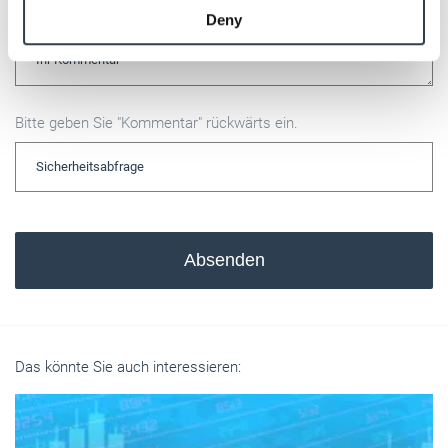
Kommentar
Deny
of their services.
Weitere Informationen:
Impressum
Datenschutz
Bitte geben Sie "Kommentar" rückwärts ein.
Absenden
Das könnte Sie auch interessieren: