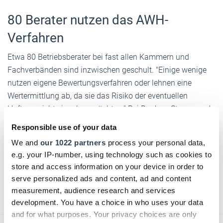
80 Berater nutzen das AWH-
Verfahren
Etwa 80 Betriebsberater bei fast allen Kammern und
Fachverbänden sind inzwischen geschult. "Einige wenige
nutzen eigene Bewertungsverfahren oder lehnen eine
Wertermittlung ab, da sie das Risiko der eventuellen
Haftung nicht eingehen möchten." Bei Banken, Steuer- und
Wirtschaftsberatern genießt das Ertragswertverfahren für
Responsible use of your data
kleine und mittlere Unternehmen inzwischen ebenfalls eine
We and
our 1022 partners
process your personal data,
hohe Akzeptanz. In einem nächsten Schritt will die Bonner
e.g. your IP-number, using technology such as cookies to
ZDH-ZERT GmbH den AWH-Standard deshalb öffentlichen
store and access information on your device in order to
Bewertern gegen Gebühr anbieten.
serve personalized ads and content, ad and content
measurement, audience research and services
Text:
Kirsten Freund
/
handwerksblatt.de
development. You have a choice in who uses your data
and for what purposes. Your privacy choices are only