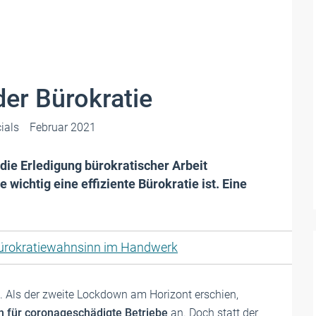
der Bürokratie
ials
Februar 2021
die Erledigung bürokratischer Arbeit
 wichtig eine effiziente Bürokratie ist. Eine
ürokratiewahnsinn im Handwerk
. Als der zweite Lockdown am Horizont erschien,
en für coronageschädigte Betriebe
an. Doch statt der