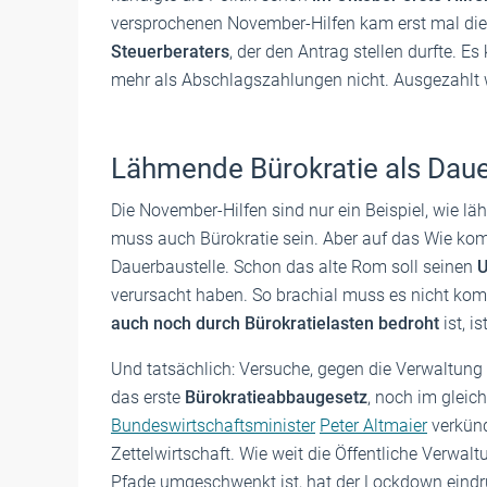
versprochenen November-Hilfen kam erst mal di
Steuerberaters
, der den Antrag stellen durfte. 
mehr als Abschlagszahlungen nicht. Ausgezahlt w
Lähmende Bürokratie als Daue
Die November-Hilfen sind nur ein Beispiel, wie lä
muss auch Bürokratie sein. Aber auf das Wie komm
Dauerbaustelle. Schon das alte Rom soll seinen
U
verursacht haben. So brachial muss es nicht komm
auch noch durch Bürokratielasten bedroht
ist, i
Und tatsächlich: Versuche, gegen die Verwaltung
das erste
Bürokratieabbaugesetz
, noch im gleic
Bundeswirtschaftsminister
Peter Altmaier
verkünd
Zettelwirtschaft. Wie weit die Öffentliche Verwalt
Pfade umgeschwenkt ist, hat der Lockdown eindr