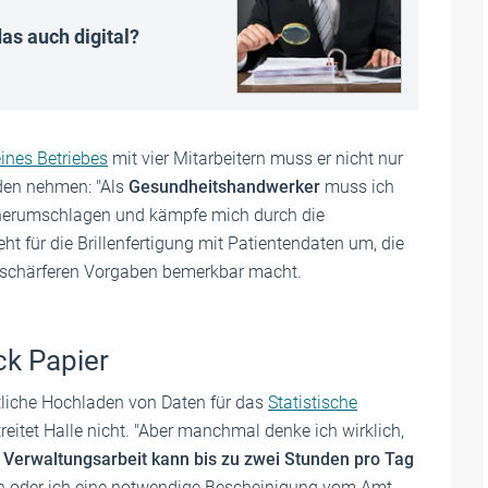
as auch digital?
ines Betriebes
mit vier Mitarbeitern muss er nicht nur
den nehmen: "Als
Gesundheitshandwerker
muss ich
erumschlagen und kämpfe mich durch die
geht für die Brillenfertigung mit Patientendaten um, die
n schärferen Vorgaben bemerkbar macht.
ck Papier
tliche Hochladen von Daten für das
Statistische
reitet Halle nicht. "Aber manchmal denke ich wirklich,
e
Verwaltungsarbeit kann bis zu zwei Stunden pro Tag
en oder ich eine notwendige Bescheinigung vom Amt