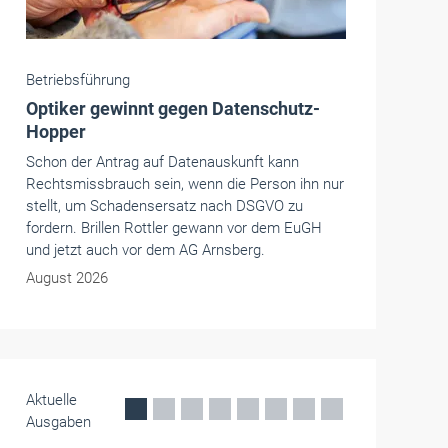
Betriebsführung
Produktinformationen für Kunden: Geht
das auch digital?
Gesundheitshandwerker wie etwa Optiker
müssen Produktinformationen derzeit noch in
Papierform an Kunden ausgeben. Der ZVA
bestätigt: Eine rein digitale Version reicht laut
aktueller Gesetzeslage nicht aus.
August 2026
Aktuelle
Ausgaben