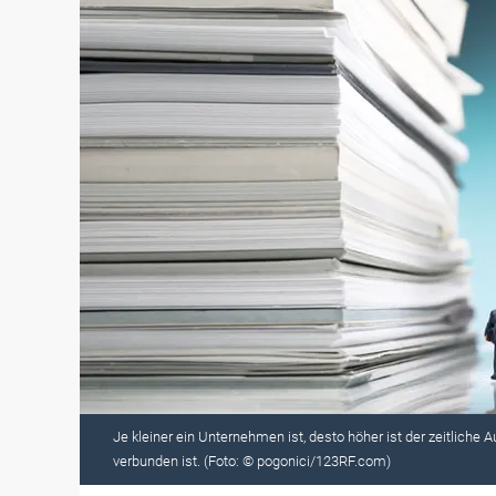
Je kleiner ein Unternehmen ist, desto höher ist der zeitliche 
verbunden ist. (Foto: © pogonici/123RF.com)