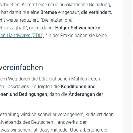
schrieben: Kommt eine neue bürokratische Belastung,
k hat damit nur eine
Bremse
eingebaut,
die verhindert,
cht weiter reduziert. "Die letzten drei
 zu zaghaft", urteilt daher
Holger Schwannecke
,
hen Handwerks (ZDH)
. "In der Praxis haben sie keine
vereinfachen
 dem Weg durch die bürokratischen Mühlen treten
ten Lockdowns. Es folgten die
Konditionen und
ionen und Bedingungen
, dann die
Änderungen der
zahlung wirklich schneller vorangehen", kritisiert denn
ralverbands des Deutschen Handwerks, den
 was wir sehen, ist, dass mit jeder Überarbeitung die