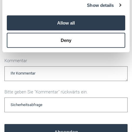
Name
Show details
provide social media features and to analyse our traffic.
We also share information about your use of our site with
our social media, advertising and analytics partners who
Allow all
may combine it with other information that you’ve
E-Mail
provided to them or that they’ve collected from your use
Deny
of their services.
Weitere Informationen:
Impressum
Datenschutz
Kommentar
Bitte geben Sie "Kommentar" rückwärts ein.