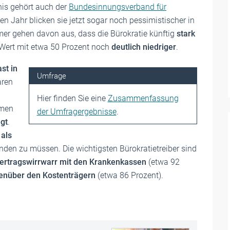
is gehört auch der
Bundesinnungsverband für
n Jahr blicken sie jetzt sogar noch pessimistischer in
mer gehen davon aus, dass die Bürokratie künftig
stark
r Wert mit etwa 50 Prozent noch
deutlich niedriger
.
st in
Umfrage
aren
Hier finden Sie eine
Zusammenfassung
hmen
der Umfragergebnisse
.
egt
.
als
nden zu müssen. Die wichtigsten Bürokratietreiber sind
ertragswirrwarr mit den Krankenkassen
(etwa 92
enüber den Kostenträgern
(etwa 86 Prozent).