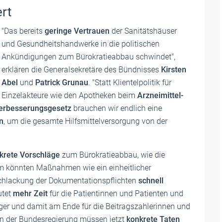
rt
"Das bereits
geringe Vertrauen
der Sanitätshäuser
und Gesundheitshandwerke in die politischen
Ankündigungen zum Bürokratieabbau schwindet",
erklären die Generalsekretäre des Bündnisses
Kirsten
Abel
und
Patrick Grunau
. "Statt Klientelpolitik für
Einzelakteure wie den Apotheken beim
Arzneimittel-
erbesserungsgesetz
brauchen wir endlich eine
n
, um die gesamte Hilfsmittelversorgung von der
krete Vorschläge
zum Bürokratieabbau, wie die
em könnten Maßnahmen wie ein einheitlicher
schlackung der Dokumentationspflichten
schnell
utet
mehr Zeit
für die Patientinnen und Patienten und
äger und damit am Ende für die Beitragszahlerinnen und
en der Bundesregierung müssen jetzt
konkrete Taten