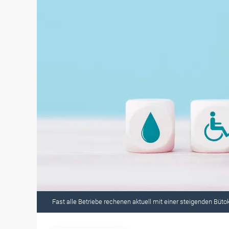
Fast alle Betriebe rechenen aktuell mit einer steigenden Büto