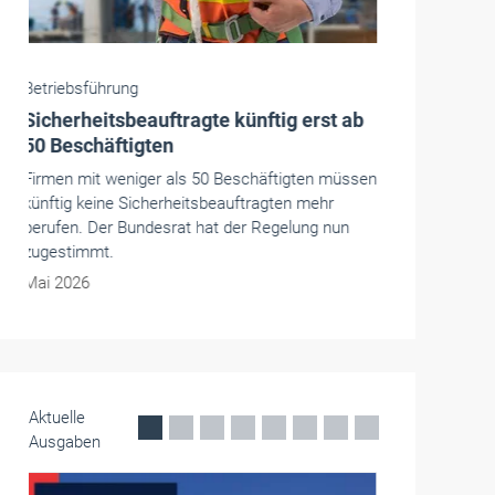
Handwerkspolitik
Handwerk und Mittelstand: Dringender
Handlungsbedarf auf EU-Ebene
In der Vertretung des Freistaats Bayern in
Brüssel hatten der Bayerische Handwerkstag
und der Westdeutsche Handwerkskammertag zu
einer gemeinsamen Veranstaltung geladen. Es
ging um die Sichtbarkeit von Mittelstand und
Handwerk auf EU-Ebene.
Mai 2026
Aktuelle
Ausgaben