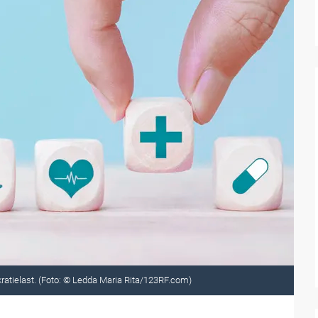
kratielast. (Foto: © Ledda Maria Rita/123RF.com)