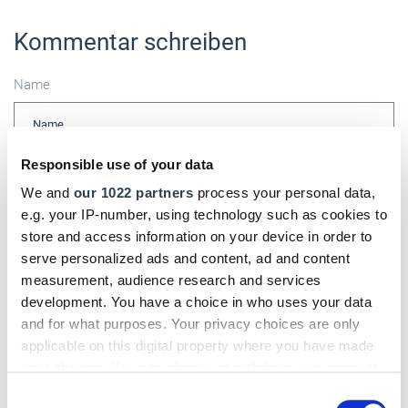
Kommentar schreiben
Name
Responsible use of your data
E-Mail
We and
our 1022 partners
process your personal data,
e.g. your IP-number, using technology such as cookies to
store and access information on your device in order to
serve personalized ads and content, ad and content
Kommentar
measurement, audience research and services
development. You have a choice in who uses your data
and for what purposes. Your privacy choices are only
applicable on this digital property where you have made
Bitte geben Sie "Kommentar" rückwärts ein.
your choices. You can change or withdraw your consent
any time from the Cookie Declaration or by clicking on
Consent