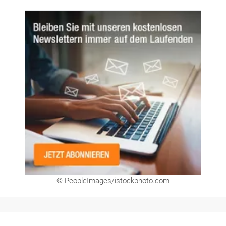
© PeopleImages/istockphoto.com