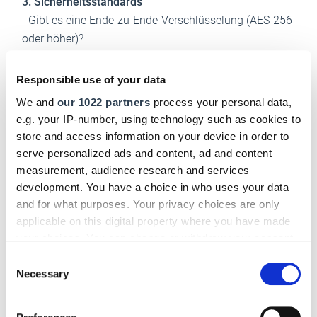
3. Sicherheitsstandards
- Gibt es eine Ende-zu-Ende-Verschlüsselung (AES-256
oder höher)?
- Gilt das "Zero-Knowledge-Prinzip" (Anbieter kennt
keine Master-Passwörter)?
Responsible use of your data
- Ist die Software DSGVO-konform? - Gibt es eine Zwei-
We and
our 1022 partners
process your personal data,
Faktor-Authentifizierung?
e.g. your IP-number, using technology such as cookies to
store and access information on your device in order to
4. Nutzerfreundlichkeit
serve personalized ads and content, ad and content
- Gibt es Browser-Plugins zum Ausfüllen von Log-in-
measurement, audience research and services
Formularen?
development. You have a choice in who uses your data
- Gibt es mobile Apps für iOS und Android mit
and for what purposes. Your privacy choices are only
applicable on this digital property where you have made
Fingerabdruck-/Face- ID-Unterstützung?
your choices. You can change or withdraw your consent
- Gibt es eine API-Schnittstelle zur Integration in ERP-
any time from the Cookie Declaration or by clicking on
oder vorhandene Systeme?
Consent
the Privacy trigger icon.
Necessary
Selection
5. Administration
If you allow, we would also like to:
- Gibt es ein Dashboard für die Benutzerverwaltung