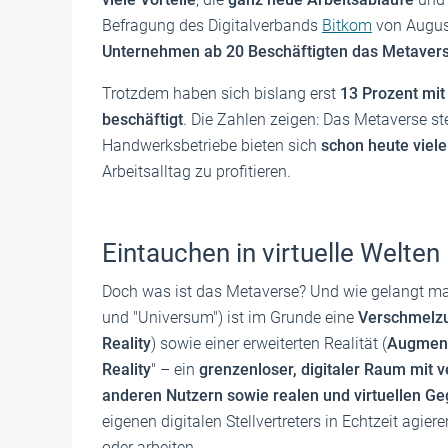
Befragung des Digitalverbands
Bitkom
von Augus
Unternehmen ab 20 Beschäftigten das Metaverse
Trotzdem haben sich bislang erst
13 Prozent mit
beschäftigt
. Die Zahlen zeigen: Das Metaverse s
Handwerksbetriebe bieten sich
schon heute viele
Arbeitsalltag zu profitieren.
Eintauchen in virtuelle Welte
Doch was ist das Metaverse? Und wie gelangt ma
und "Universum") ist im Grunde eine
Verschmelzun
Reality
) sowie einer erweiterten Realität (
Augment
Reality
" – ein
grenzenloser, digitaler Raum mit v
anderen Nutzern sowie realen und virtuellen G
eigenen digitalen Stell­vertreters in Echtzeit ag
oder arbeiten.