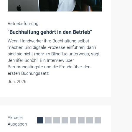
Handwerkspolitik
Krankenversicherung: "Sparmaßnahme
könnte zum Bumerang werden"
WvD fordert Streichung der geplanten
pauschalen Kürzung der Hilfsmittelvergütung.
Die Sparmaßnahme drohe, die Ausgaben der
Sozialversicherungen langfristig zu erhöhen.
Juni 2026
Aktuelle
Ausgaben