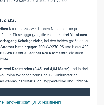
 oder 180 PS sowie als Wasserstoff-Version.
tzlast
eihen
kann bis zu zwei Tonnen Nutzlast transportieren.
2-Liter-Dieselaggregate, die es in den
drei Versionen
 Sechsgang-Schaltgetriebe
, bei den beiden größeren ist
r
Stromer hat hingegen 200 kW/270 PS
und bietet 400
10-kWh-Batterie liegt bei 420 Kilometern
, die alten
ichte.
in zwei Radständen (3,45 und 4,04 Meter)
und in drei
evolumina zwischen zehn und 17 Kubikmeter ab.
en wählen, darunter auch Doppelkabiner und Pritsche.
che Handwerksblatt (DHB) registrieren!