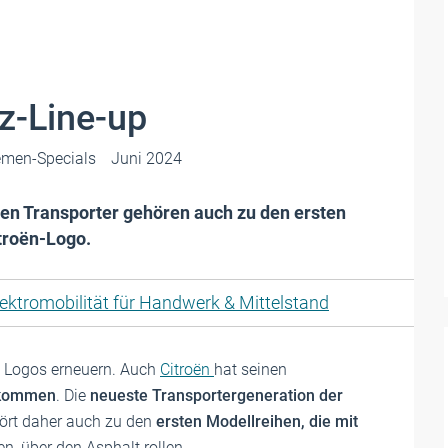
z-Line-up
emen-Specials
Juni 2024
en Transporter gehören auch zu den ersten
troën-Logo.
lektromobilität für Handwerk & Mittelstand
re Logos erneuern. Auch
Citroën
hat seinen
rkommen
. Die
neueste Transportergeneration der
ört daher auch zu den
ersten Modellreihen, die mit
en, über den Asphalt rollen.