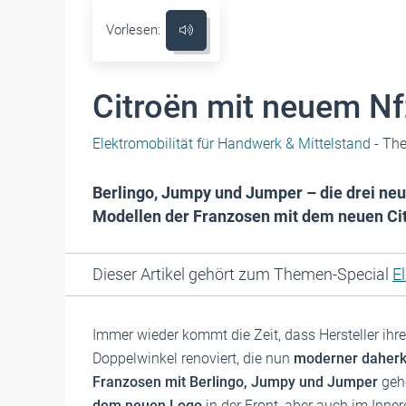
Vorlesen:
Citroën mit neuem Nf
Elektromobilität für Handwerk & Mittelstand
- Th
Berlingo, Jumpy und Jumper – die drei neu
Modellen der Franzosen mit dem neuen Ci
Dieser Artikel gehört zum Themen-Special
E
Immer wieder kommt die Zeit, dass Hersteller ih
Doppelwinkel renoviert, die nun
moderner dahe
Franzosen mit Berlingo, Jumpy und Jumper
geh
dem neuen Logo
in der Front, aber auch im Inner