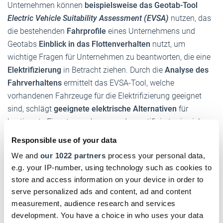
Unternehmen können
beispielsweise das Geotab-Tool
Electric Vehicle Suitability Assessment (EVSA)
nutzen, das
die bestehenden
Fahrprofile
eines Unternehmens und
Geotabs
Einblick in das Flottenverhalten
nutzt, um
wichtige Fragen für Unternehmen zu beantworten, die eine
Elektrifizierung
in Betracht ziehen. Durch die
Analyse des
Fahrverhaltens
ermittelt das EVSA-Tool, welche
vorhandenen Fahrzeuge für die Elektrifizierung geeignet
sind, schlägt
geeignete elektrische Alternativen
für
bestimmte Einsatzzwecke vor und quantifiziert, wie viel
Unternehmen sowohl hinsichtlich Kosten als auch
Responsible use of your data
potenziellen Kohlenstoffemissionen
einsparen können.
We and
our 1022 partners
process your personal data,
e.g. your IP-number, using technology such as cookies to
DHB jetzt auch digital!
store and access information on your device in order to
serve personalized ads and content, ad and content
Einfach hier klicken und für das digitale DHB
measurement, audience research and services
registrieren!
development. You have a choice in who uses your data