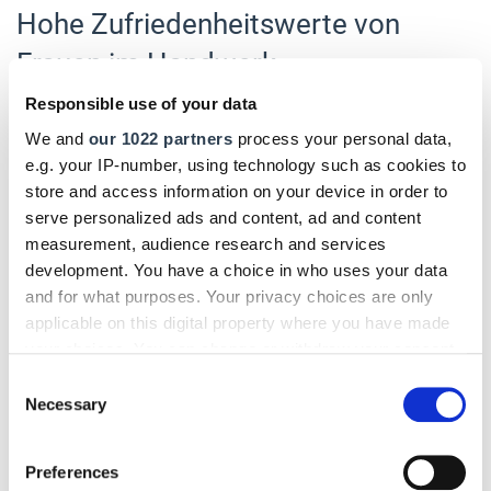
Hohe Zufriedenheitswerte von
Frauen im Handwerk
Responsible use of your data
Entscheiden sich Frauen bewusst für einen
Handwerksberuf, haben sie nicht nur sehr gute
We and
our 1022 partners
process your personal data,
Zukunftsaussichten, sondern sind häufig auch
glücklich
e.g. your IP-number, using technology such as cookies to
und erfüllt mit ihrer Berufswahl
. Das besagt die Studie
store and access information on your device in order to
serve personalized ads and content, ad and content
"Handwerkerstolz"
von
Dr. Ann-Kathrin Blankenberg
von
measurement, audience research and services
der Georg-August-Universität Göttingen. 2.000
development. You have a choice in who uses your data
Handwerkerinnen und Handwerker wurden dazu befragt.
and for what purposes. Your privacy choices are only
Frauen äußern in der Studie besonders hohe Zufriedenheit
applicable on this digital property where you have made
your choices. You can change or withdraw your consent
mit ihrem Beruf. 86,6 Prozent der befragten Frauen gibt der
any time from the Cookie Declaration or by clicking on
Handwerksberuf ein gutes Gefühl (Durchschnitt aller
Consent
the Privacy trigger icon.
Necessary
Befragte liegt bei 78,2 Prozent). 86,8 Prozent der befragten
Selection
Handwerkerinnen sehen in ihrem Beruf ihre Leidenschaft
If you allow, we would also like to:
(Durchschnitt: 83,3 Prozent).
Preferences
Collect information about your geographical location