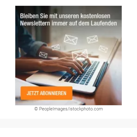
© PeopleImages/istockphoto.com