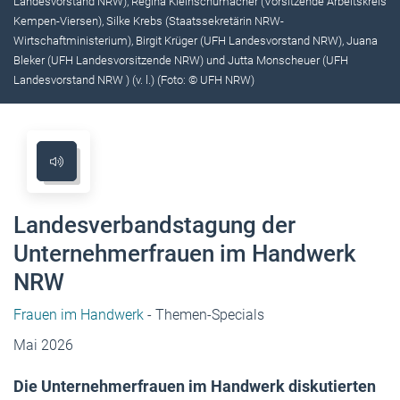
Landesvorstand NRW), Regina Kleinschumacher (Vorsitzende Arbeitskreis
Kempen-Viersen), Silke Krebs (Staatssekretärin NRW-
Wirtschaftministerium), Birgit Krüger (UFH Landesvorstand NRW), Juana
Bleker (UFH Landesvorsitzende NRW) und Jutta Monscheuer (UFH
Landesvorstand NRW ) (v. l.) (Foto: © UFH NRW)
Landesverbandstagung der
Unternehmerfrauen im Handwerk
NRW
Frauen im Handwerk
- Themen-Specials
Mai 2026
Die Unternehmerfrauen im Handwerk diskutierten