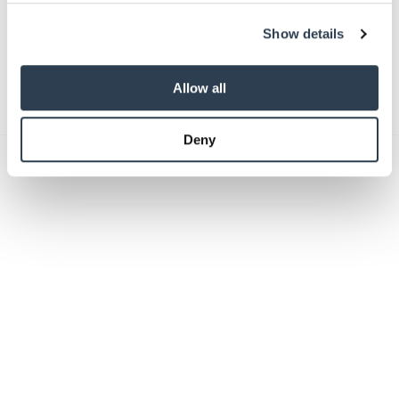
We use cookies to personalise content and ads, to
Show details
provide social media features and to analyse our traffic.
We also share information about your use of our site with
Absenden
our social media, advertising and analytics partners who
Allow all
may combine it with other information that you’ve
provided to them or that they’ve collected from your use
Deny
of their services.
Weitere Informationen:
Impressum
Datenschutz
Das könnte Sie auch interessieren: