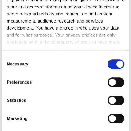
store and access information on your device in order to
Kommentar schreiben
serve personalized ads and content, ad and content
measurement, audience research and services
Name
development. You have a choice in who uses your data
and for what purposes. Your privacy choices are only
applicable on this digital property where you have made
your choices. You can change or withdraw your consent
E-Mail
any time from the Cookie Declaration or by clicking on
Consent
the Privacy trigger icon.
Necessary
Selection
If you allow, we would also like to:
Preferences
Kommentar
Collect information about your geographical location
which can be accurate to within several meters
Identify your device by actively scanning it for
Statistics
specific characteristics (fingerprinting)
Find out more about how your personal data is processed
Bitte geben Sie "Kommentar" rückwärts ein.
Marketing
and set your preferences in the
details section
.