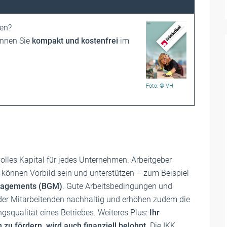
ren?
önnen Sie
kompakt und kostenfrei
im
Foto: © VH
olles Kapital für jedes Unternehmen. Arbeitgeber
, können Vorbild sein und unterstützen – zum Beispiel
anagements (BGM)
. Gute Arbeitsbedingungen und
der Mitarbeitenden nachhaltig und erhöhen zudem die
ngsqualität eines Betriebes. Weiteres Plus:
Ihr
zu fördern, wird auch finanziell belohnt
. Die IKK