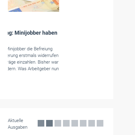
Handwerkspolitik
Kamingespräch mit DGB-NRW-
Vorsitzenden Thorben Albrecht
Die Arbeitnehmer-Vizepräsidentinnen und
Vizepräsidenten der NRW-Handwerkskammern
diskutierten mit Thorben Albrecht, Vorsitzender
des DGB NRW, über die
Sozialversicherungssysteme.
Mai 2026
Aktuelle
Ausgaben