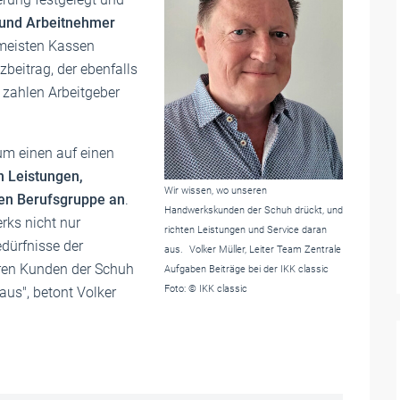
 und Arbeitnehmer
 meisten Kassen
beitrag, der ebenfalls
n zahlen Arbeitgeber
m einen auf einen
n Leistungen,
Wir wissen, wo unseren
igen Berufsgruppe an
.
Handwerkskunden der Schuh drückt, und
rks nicht nur
richten Leistungen und Service daran
edürfnisse der
aus. Volker Müller, Leiter Team Zentrale
eren Kunden der Schuh
Aufgaben Beiträge bei der IKK classic
Foto: © IKK classic
aus", betont Volker