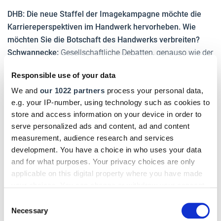
DHB: Die neue Staffel der Imagekampagne möchte die
Karriereperspektiven im Handwerk hervorheben. Wie
möchten Sie die Botschaft des Handwerks verbreiten?
Schwannecke:
Gesellschaftliche Debatten, genauso wie der
Austausch mit Eltern und Lehrern sind wichtige
Responsible use of your data
Einflussfaktoren bei der Berufswahl. Es ist daher wichtig,
We and
our 1022 partners
process your personal data,
dass wir uns mit der Kampagne nicht nur an Schüler direkt
e.g. your IP-number, using technology such as cookies to
richten, sondern auch an deren Umfeld und die
store and access information on your device in order to
Öffentlichkeit.
serve personalized ads and content, ad and content
Zur gezielten Ansprache von Eltern und Lehrern wird es im
measurement, audience research and services
development. You have a choice in who uses your data
Kampagnenverlauf zudem explizite Maßnahmen geben.
and for what purposes. Your privacy choices are only
Wir müssen weiterhin an einem gesellschaftlichen
applicable on this digital property where you have made
Umdenken arbeiten. Eine duale Ausbildung ist ebenso viel
your choices. You can change or withdraw your consent
wert wie ein Studium.
any time from the Cookie Declaration or by clicking on
Consent
the Privacy trigger icon.
Necessary
Selection