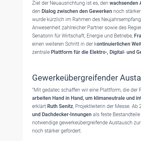
Ziel der Neuausrichtung ist es, den
wachsenden A
den
Dialog zwischen den Gewerken
noch stärker
wurde kürzlich im Rahmen des Neujahrsempfangs i
Anwesenheit zahlreicher Partner sowie des Regie
Senatorin für Wirtschaft, Energie und Betriebe,
Fr
einen weiteren Schritt in der k
ontinuierlichen We
zentrale
Plattform für die Elektro-, Digital- und
Gewerkeübergreifender Aust
"Mit gedatec schaffen wir eine Plattform, die der 
arbeiten Hand in Hand, um klimaneutrale und in
erklärt
Ruth Senitz
, Projektleiterin der Messe. A
und Dachdecker-Innungen
als feste Bestandteile
notwendige gewerkeübergreifende Austausch zu
noch stärker gefördert.