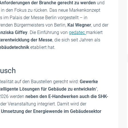
nforderungen der Branche gerecht zu werden
und
 in den Fokus zu rücken. Das neue Markenkonzept
m Palais der Messe Berlin vorgestellt – in
renden Bürgermeisters von Berlin,
Kai Wegner
, und der
anziska Giffey
. Die Einführung von
gedatec
markiert
iterentwicklung der Messe
, die sich seit Jahren als
 Gebäudetechnik
etabliert hat.
ausch
Realität auf den Baustellen gerecht wird:
Gewerke
telligente Lösungen für Gebäude zu entwickeln
",
b 2026 werden
neben den E-Handwerken auch die SHK-
 der Veranstaltung integriert. Damit wird der
r
Umsetzung der Energiewende im Gebäudesektor