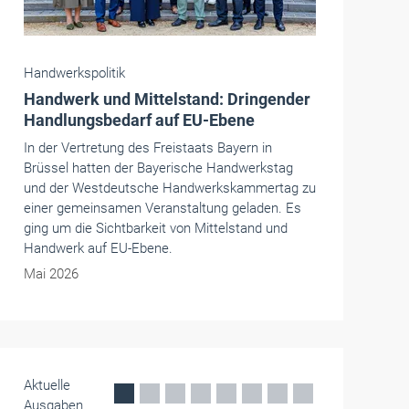
Handwerkspolitik
Weniger Umsatz in den E-Handwerken
Im vergangenen Jahr erwirtschafteten die
Betriebe in den E-Handwerken weniger Umsatz
im Vergleich zum Vorjahr, auch die
sozialversicherungspflichtige Beschäftigung ist
gesunken.
Mai 2026
Aktuelle
Ausgaben