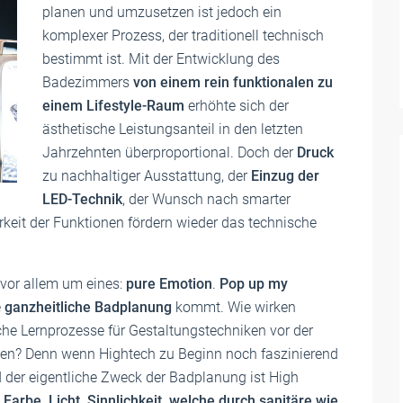
planen und umzusetzen ist jedoch ein
komplexer Prozess, der traditionell technisch
bestimmt ist. Mit der Entwicklung des
Badezimmers
von einem rein funktionalen zu
einem Lifestyle-Raum
erhöhte sich der
ästhetische Leistungsanteil in den letzten
Jahrzehnten überproportional. Doch der
Druck
zu nachhaltiger Ausstattung, der
Einzug der
LED-Technik
, der Wunsch nach smarter
it der Funktionen fördern wieder das technische
vor allem um eines:
pure Emotion
.
Pop up my
e
ganzheitliche Badplanung
kommt. Wie wirken
e Lernprozesse für Gestaltungstechniken vor der
sen? Denn wenn Hightech zu Beginn noch faszinierend
nd der eigentliche Zweck der Badplanung ist High
arbe, Licht, Sinnlichkeit, welche durch sanitäre wie