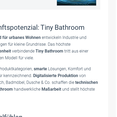
ftspotenzial: Tiny Bathroom
 für urbanes Wohnen
entwickeln Industrie und
en für kleine Grundrisse. Das höchste
enheit
verbindende
Tiny Bathroom
tritt aus einer
 Modell für viele.
roduktkategorien,
smarte
Lösungen, Komfort und
ür kennzeichnend.
Digitalisierte Produktion
von
ch, Badmöbel, Dusche & Co. schaffen die
technischen
athroom
handwerkliche
Maßarbeit
und stellt höchste