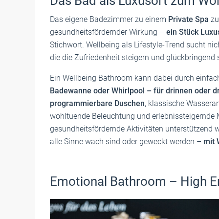
Das Bad als Luxusort zum Woh
Das eigene Badezimmer zu einem
Private Spa
zu
gesundheitsfördernder Wirkung –
ein Stück Luxu
Stichwort. Wellbeing als Lifestyle-Trend sucht ni
die die Zufriedenheit steigern und glückbringend 
Ein Wellbeing Bathroom kann dabei durch einfa
Badewanne oder Whirlpool – für drinnen oder dr
programmierbare Duschen
, klassische Wassera
wohltuende Beleuchtung und erlebnissteigernde M
gesundheitsfördernde Aktivitäten unterstützend w
alle Sinne wach sind oder geweckt werden –
mit 
Emotional Bathroom – High E