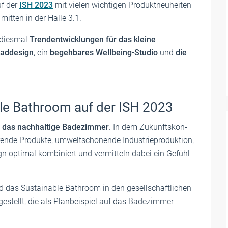
uf der
ISH 2023
mit vielen wichtigen Produktneuheiten
mitten in der Halle 3.1.
 diesmal
Trendentwicklungen für das kleine
Baddesign
, ein
begehbares Wellbeing-Studio
und
die
e Bathroom auf der ISH 2023
t
das nachhaltige Badezimmer
. In dem Zukunfts­kon­
nde Pro­dukte, umwelt­scho­nende Indus­trie­pro­duk­tion,
sign opti­mal kom­bi­niert und vermitteln dabei ein Gefühl
ird das Sustainable Bathroom in den gesellschaftlichen
gestellt, die als Planbeispiel auf das Badezimmer