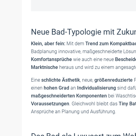
Neue Bad-Typologie mit Zukun
Klein, aber fein:
Mit dem
Trend zum Kompaktbad
Badplanung innovative, maßgeschneiderte Lösung
Komfortansprüche
wie auch eine neue
Bescheid
Marktnische
heraus und wird zu einem angesagten
Eine
schlichte Ästhetik
, neue,
größenreduzierte
P
einen
hohen Grad
an
Individualisierung
sind daf
maßgeschneiderten Komponenten
bei Waschtis
Voraussetzungen
. Gleichwohl bleibt das
Tiny B
Ansprüche an Planung und Ausführung.