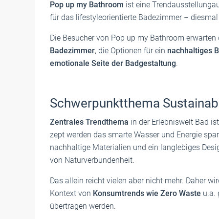
Pop up my Bathroom
ist eine Trendausstellunga
für das lifestyleorientierte Badezimmer – diesmal 
Die Besucher von Pop up my Bathroom erwarten
Badezimmer
, die Optionen für ein
nachhaltiges 
emotionale Seite der Badgestaltung
.
Schwerpunktthema Sustainabl
Zentrales Trendthema
in der Erlebniswelt Bad is
zept werden das smarte Was­ser und Ener­gie spa­re
nach­hal­tige Mate­ria­lien und ein lang­le­bi­ges De
von Natur­ver­bun­den­heit.
Das allein reicht vielen aber nicht mehr. Daher w
Kontext von
Konsumtrends wie Zero Waste
u.a. 
übertragen werden.