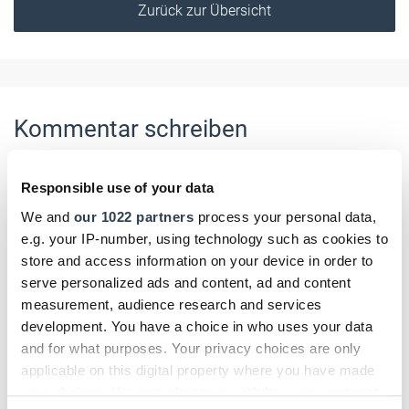
Zurück zur Übersicht
Kommentar schreiben
Name
Responsible use of your data
We and
our 1022 partners
process your personal data,
e.g. your IP-number, using technology such as cookies to
store and access information on your device in order to
E-Mail
serve personalized ads and content, ad and content
measurement, audience research and services
development. You have a choice in who uses your data
and for what purposes. Your privacy choices are only
Kommentar
applicable on this digital property where you have made
your choices. You can change or withdraw your consent