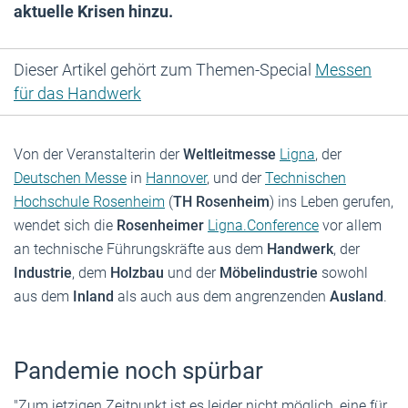
aktuelle Krisen hinzu.
Dieser Artikel gehört zum Themen-Special
Messen
für das Handwerk
Von der Veranstalterin der
Weltleitmesse
Ligna
, der
Deutschen Messe
in
Hannover
, und der
Technischen
Hochschule Rosenheim
(
TH Rosenheim
) ins Leben gerufen,
wendet sich die
Rosenheimer
Ligna.Conference
vor allem
an technische Führungskräfte aus dem
Handwerk
, der
Industrie
, dem
Holzbau
und der
Möbelindustrie
sowohl
aus dem
Inland
als auch aus dem angrenzenden
Ausland
.
Pandemie noch spürbar
"Zum jetzigen Zeitpunkt ist es leider nicht möglich, eine für