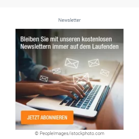
© PeopleImages/istockphoto.com