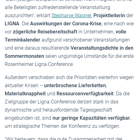
alle Beteiligten zufriedenstellende Veranstaltung
auszurichten", erklärt
Stephanie Wagner
,
Projektleiterin
der
LIGNA
. Die
Auswirkungen der Corona-Krise
, eine nach wie
vor
zögerliche Reisebereitschaft
in Unternehmen,
volle
Terminkalender
aufgrund verschobener Veranstaltungen
und eine daraus resultierende
Veranstaltungsdichte in den
Sommermonaten
seien ungünstige Umstände für die erste
Rosenheimer Ligna.Conference.
Außerdem verschieben sich die Prioritäten weiterhin wegen
aktueller Krisen –
unterbrochene Lieferketten
,
Materialknappheit
und
Ressourcenverfügbarkeit
. Da die
Zielgruppe der Ligna.Conference derzeit stark in das
dynamische und herausfordernde Tagesgeschäft
eingebunden ist, sind
nur geringe Kapazitäten verfügbar
,
um strategische Themen der Konferenz zu verfolgen.
"Wir bedauern, dass die gute Zusammenarbeit mit der