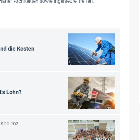
aner, Architekten sowie Ingenieure, treffen.
ind die Kosten
t's Lohn?
Koblenz