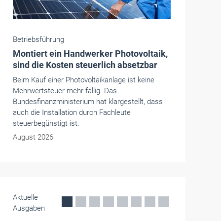
Betriebsführung
Baustellenfahrt als Arbeitszeit: Wann
gibt's Lohn?
Viele Handwerker fragen sich bei der Fahrt zur
Baustelle: Wird die Anreise als Arbeitszeit
vergütet? Eine Expertin erklärt die Rechtslage.
August 2026
Aktuelle
Ausgaben