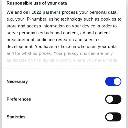
des Jahres ist die Brauerei Ustersbach, beste Auszubildende Helene
Responsible use of your data
Vogel aus Hannover.
We and
our 1022 partners
process your personal data,
e.g. your IP-number, using technology such as cookies to
store and access information on your device in order to
serve personalized ads and content, ad and content
measurement, audience research and services
development. You have a choice in who uses your data
and for what purposes. Your privacy choices are only
applicable on this digital property where you have made
your choices. You can change or withdraw your consent
any time from the Cookie Declaration or by clicking on
Consent
the Privacy trigger icon.
Necessary
Selection
If you allow, we would also like to:
Preferences
Collect information about your geographical location
which can be accurate to within several meters
Foto: © yanalyso/123RF.com
Identify your device by actively scanning it for
Statistics
specific characteristics (fingerprinting)
Panorama
| Juni 2026