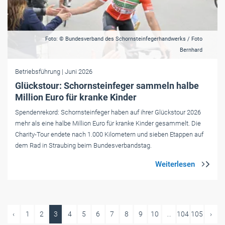
Foto: © Bundesverband des Schornsteinfegerhandwerks / Foto
Bernhard
Betriebsführung
| Juni 2026
Glückstour: Schornsteinfeger sammeln halbe
Million Euro für kranke Kinder
Spendenrekord: Schornsteinfeger haben auf ihrer Glückstour 2026
mehr als eine halbe Million Euro für kranke Kinder gesammelt. Die
Charity-Tour endete nach 1.000 Kilometern und sieben Etappen auf
dem Rad in Straubing beim Bundesverbandstag.
‹
1
2
3
4
5
6
7
8
9
10
...
104
105
›