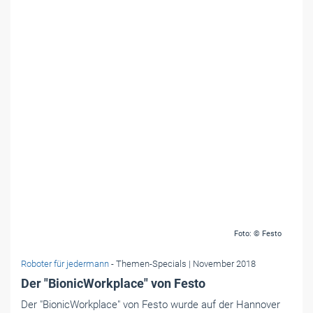
Foto: © Festo
Roboter für jedermann
- Themen-Specials
| November 2018
Der "BionicWorkplace" von Festo
Der "BionicWorkplace" von Festo wurde auf der Hannover
Messe vorgestellt. Der Mensch arbeitet mit einem
bionischen Roboterarm, der dem menschlichen Arm
nachempfunden ist.