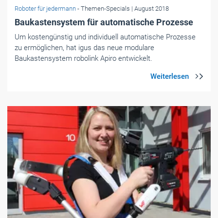
Foto: © Würth Elektronik
Roboter für jedermann
- Themen-Specials
| Juli 2018
Ein dritter Arm für Handwerker
Körperlich anstrengende Arbeiten einfacher zu machen, ist
ein Ziel. Dem Handwerker zusätzliche Informationen über
anstehende Arbeiten zu geben, ein weiteres. Der "dritte
Arm" für Handwerker macht's möglich.