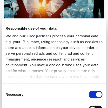
Foto: © pitinan/123RF.com
Responsible use of your data
We and
our 1022 partners
process your personal data,
Roboter für jedermann
- Themen-Specials
| Februar 2023
e.g. your IP-number, using technology such as cookies to
Mensch und Maschine auf engstem Raum
store and access information on your device in order to
Leichte Roboter, großes Potenzial: Mit Cobots bietet
serve personalized ads and content, ad and content
Conrad moderne Helfer für Industriekunden und
measurement, audience research and services
Handwerksbetriebe. Ein neues, wissenschaftlich
development. You have a choice in who uses your data
recherchiertes Whitepaper stellt alle relevanten Inhalte vor.
and for what purposes. Your privacy choices are only
applicable on this digital property where you have made
your choices. You can change or withdraw your consent
any time from the Cookie Declaration or by clicking on
Consent
the Privacy trigger icon.
Necessary
Selection
If you allow, we would also like to: