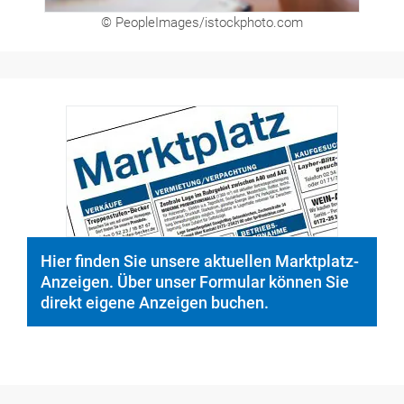
© PeopleImages/istockphoto.com