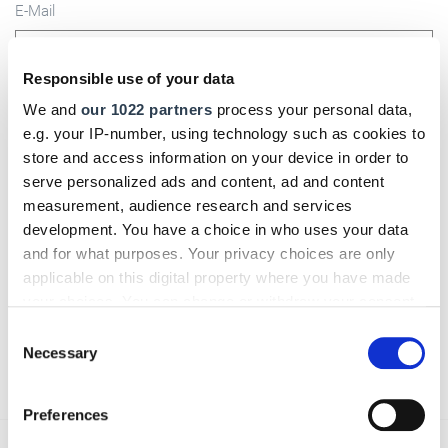
E-Mail
Responsible use of your data
We and
our 1022 partners
process your personal data,
Kommentar
e.g. your IP-number, using technology such as cookies to
store and access information on your device in order to
serve personalized ads and content, ad and content
measurement, audience research and services
Bitte geben Sie "Kommentar" rückwärts ein.
development. You have a choice in who uses your data
and for what purposes. Your privacy choices are only
applicable on this digital property where you have made
your choices. You can change or withdraw your consent
any time from the Cookie Declaration or by clicking on
Consent
the Privacy trigger icon.
Necessary
Absenden
Selection
If you allow, we would also like to:
Preferences
Collect information about your geographical location