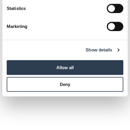
which can be accurate to within several meters
Das könnte Sie auch interessieren:
Identify your device by actively scanning it for
Statistics
specific characteristics (fingerprinting)
Find out more about how your personal data is processed
Marketing
and set your preferences in the
details section
.
We use cookies to personalise content and ads, to
Show details
provide social media features and to analyse our traffic.
We also share information about your use of our site with
our social media, advertising and analytics partners who
Allow all
may combine it with other information that you’ve
provided to them or that they’ve collected from your use
Deny
of their services.
Weitere Informationen:
Impressum
Datenschutz