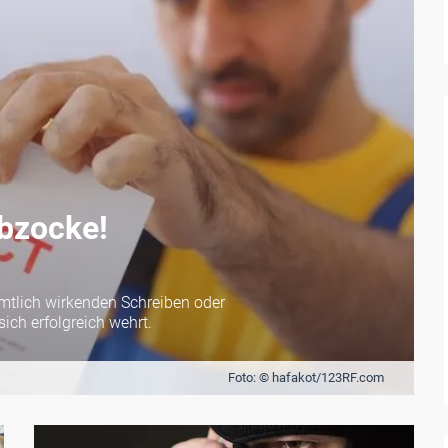
bzocke!
mtlich wirkenden Schreiben oder
ch erfolgreich wehrt.
Foto: © hafakot/123RF.com