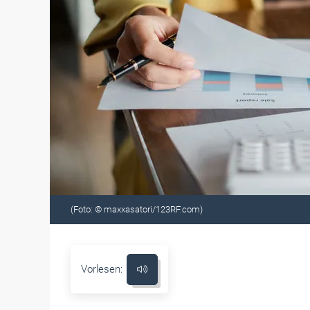
(Foto: © maxxasatori/123RF.com)
Vorlesen: