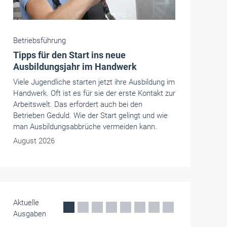
Handwerkspolitik
Erster Austausch mit Ministerin
Klement: Handwerk im Fokus
Erstes Treffen, klare Signale: Beim Austausch
mit Brandenburgs neuer Wirtschaftsministerin
Martina Klement brachte das Handwerk zentrale
Anliegen wie Bürokratieabbau,
Fachkräftesicherung und
Unternehmensnachfolge auf den Tisch – und
stieß offenbar auf offene Ohren.
Mai 2026
Aktuelle