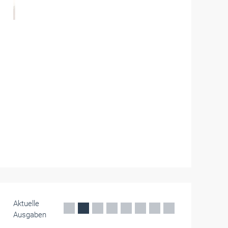
Betriebsführung
Schuldner muss nicht für Schufa-
Aus­kunft des Gläubigers zahlen
Zwei Unternehmen holten bei der Schufa
Informationen über säumige Kunden ein. Die
Kosten dafür bekommen sie aber nicht ersetzt,
urteilte der Bundesgerichtshof.
Juni 2026
Aktuelle
Ausgaben