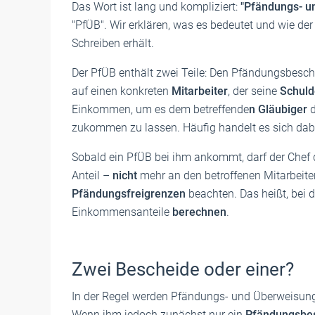
Das Wort ist lang und kompliziert:
"Pfändungs- u
"PfÜB". Wir erklären, was es bedeutet und wie de
Schreiben erhält.
Der PfÜB enthält zwei Teile: Den Pfändungsbesch
auf einen konkreten
Mitarbeiter
, der seine
Schul
Einkommen, um es dem betreffende
n Gläubiger
d
zukommen zu lassen. Häufig handelt es sich dab
Sobald ein PfÜB bei ihm ankommt, darf der Chef
Anteil –
nicht
mehr an den betroffenen Mitarbeite
Pfändungsfreigrenzen
beachten. Das heißt, bei
Einkommensanteile
berechnen
.
Zwei Bescheide oder einer?
In der Regel werden Pfändungs- und Überweisun
Wenn ihm jedoch zunächst nur ein
Pfändungsbe