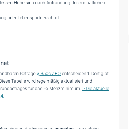
, dessen Höhe sich nach Aufrundung des monatlichen
ßung oder Lebenspartnerschaft
hnet
fändbaren Beträge
§ 850c ZPO
entscheidend. Dort gibt
Diese Tabelle wird regelmäßig aktualisiert und
 Grundbetrages für das Existenzminimum.
> Die aktuelle
24.
 Berechnung der Freigrenze
beachten
– ob solche