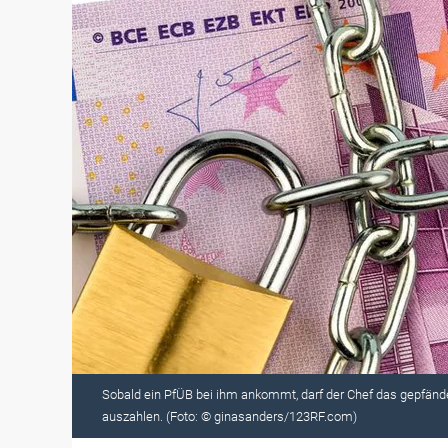
Sobald ein PfÜB bei ihm ankommt, darf der Chef das gepfänd
auszahlen. (Foto: © ginasanders/123RF.com)