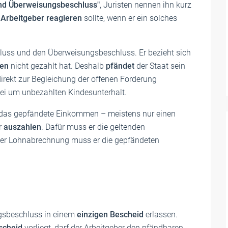
nd Überweisungsbeschluss"
, Juristen nennen ihn kurz
r
Arbeitgeber reagieren
sollte, wenn er ein solches
luss und den Überweisungsbeschluss. Er bezieht sich
den
nicht gezahlt hat. Deshalb
pfändet
der Staat sein
irekt zur Begleichung der offenen Forderung
ei um unbezahlten Kindesunterhalt.
 das gepfändete Einkommen – meistens nur einen
r
auszahlen
. Dafür muss er die geltenden
 der Lohnabrechnung muss er die gepfändeten
gsbeschluss in einem
einzigen Bescheid
erlassen.
scheid
vorliegt, darf der Arbeitgeber den pfändbaren