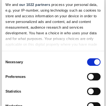
erschaffen, steht der blaue Pool, umrahmt von der
We and
our 1022 partners
process your personal data,
Industriearchitektur der Zeche Zollverein, für den Strukturwandel im
e.g. your IP-number, using technology such as cookies to
Ruhrgebiet.
store and access information on your device in order to
serve personalized ads and content, ad and content
measurement, audience research and services
development. You have a choice in who uses your data
and for what purposes. Your privacy choices are only
applicable on this digital property where you have made
your choices. You can change or withdraw your consent
any time from the Cookie Declaration or by clicking on
Consent
the Privacy trigger icon.
Necessary
Selection
If you allow, we would also like to:
Preferences
Collect information about your geographical location
which can be accurate to within several meters
Identify your device by actively scanning it for
Statistics
specific characteristics (fingerprinting)
Foto: © dolgachov/123RF.com
Find out more about how your personal data is processed
Marketing